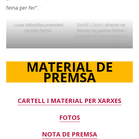
feina per fer”.
Lucas Vallecillos president
David Llistar
, director de
de Más Retina
Serveis de Justícia Global i
Cooperació Internacional de
l’Ajuntament de Barcelona
MATERIAL DE
PREMSA
CARTELL I MATERIAL PER XARXES
FOTOS
NOTA DE PREMSA