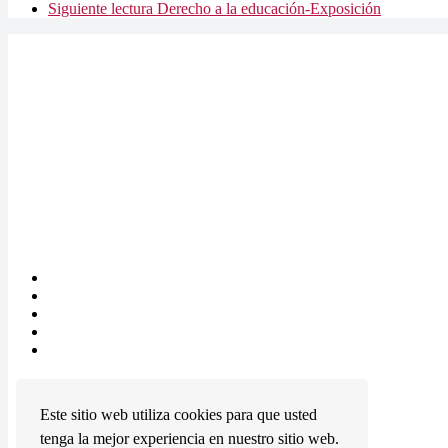
Siguiente lectura
Derecho a la educación-Exposición
“Periodismo y artes visuales para fomentar los derechos humanos y la 
Enlaces
Quiénes somos
Qué hacemos
Prensa
Contacto
BCN DH
Términos
Este sitio web utiliza cookies para que usted
Política de privacidad
tenga la mejor experiencia en nuestro sitio web.