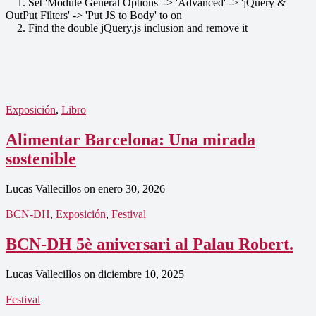
1. Set 'Module General Options' -> 'Advanced' -> 'jQuery &
OutPut Filters' -> 'Put JS to Body' to on
2. Find the double jQuery.js inclusion and remove it
Exposición
,
Libro
Alimentar Barcelona: Una mirada
sostenible
Lucas Vallecillos
on
enero 30, 2026
BCN-DH
,
Exposición
,
Festival
BCN-DH 5è aniversari al Palau Robert.
Lucas Vallecillos
on
diciembre 10, 2025
Festival