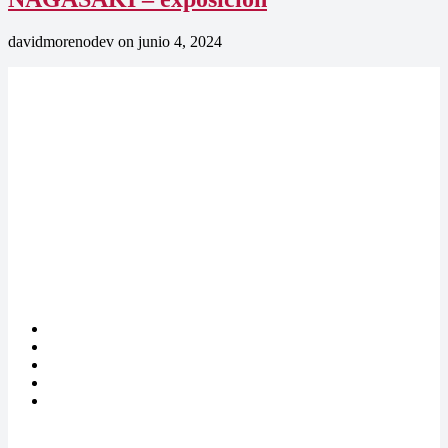
davidmorenodev
on
junio 4, 2024
“Periodismo y artes visuales para fomentar los derechos humanos y
la justicia global, desde una perspectiva de género”
Enlaces
Quiénes somos
Qué hacemos
Prensa
Contacto
BCN DH
Términos