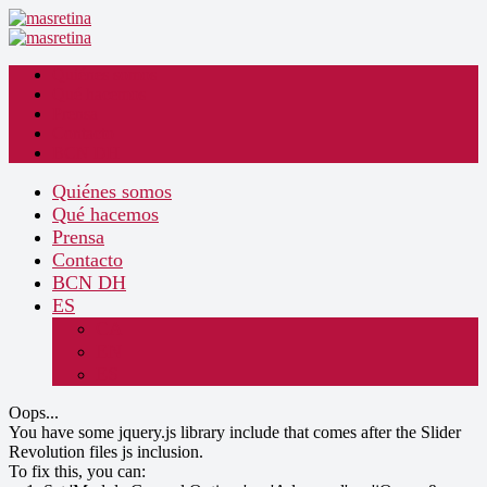
Quiénes somos
Qué hacemos
Prensa
Contacto
BCN DH
Quiénes somos
Qué hacemos
Prensa
Contacto
BCN DH
ES
CA
EN
ES
Oops...
You have some jquery.js library include that comes after the Slider
Revolution files js inclusion.
To fix this, you can: