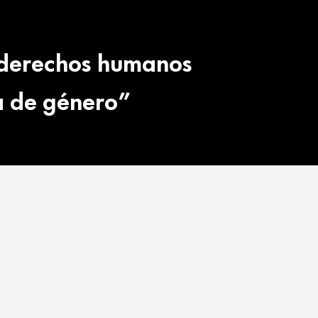
s derechos humanos
va de género”
H