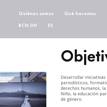
Quiénes somos
Qué hacemos
BCN DH
ES
Objeti
Desarrollar iniciativa
periodísticos, formati
derechos humanos, la 
Niño, la educación para
de género.