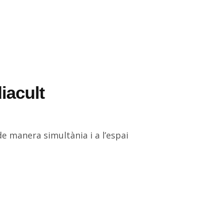
iacult
 manera simultània i a l’espai