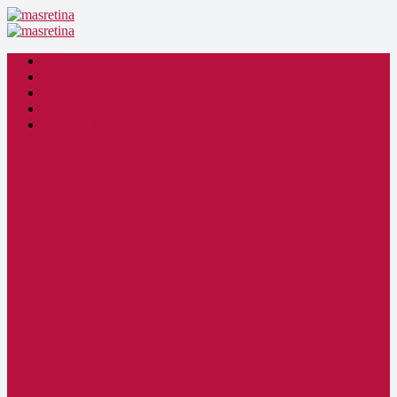
Quiénes somos
Qué hacemos
Prensa
Contacto
BCN DH