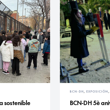
BCN-DH
,
EXPOSICIÓN
 sostenible
BCN-DH 5è aniv