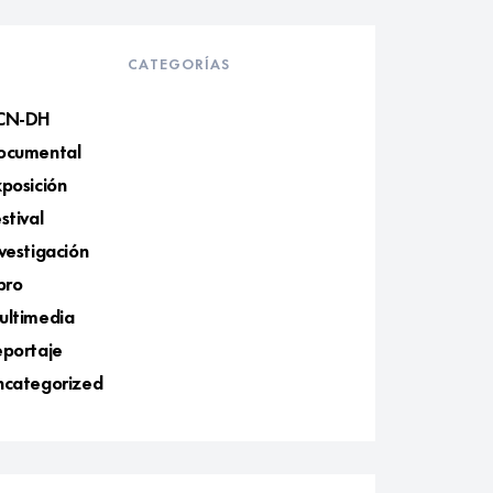
CATEGORÍAS
CN-DH
ocumental
posición
stival
vestigación
bro
ultimedia
eportaje
ncategorized