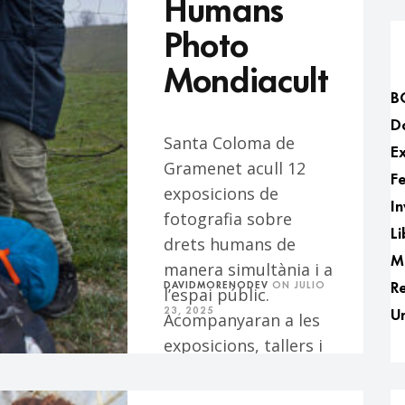
Humans
Photo
Mondiacult
B
D
Santa Coloma de
Ex
Gramenet acull 12
Fe
exposicions de
In
fotografia sobre
Li
drets humans de
M
manera simultània i a
R
DAVIDMORENODEV
ON
JULIO
l’espai públic.
U
23, 2025
Acompanyaran a les
exposicions, tallers i
visites guiades que es
duran…