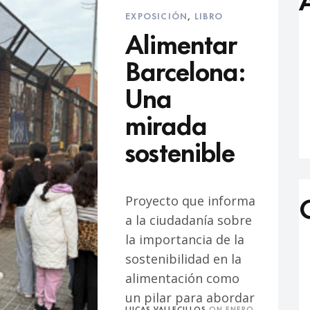
EXPOSICIÓN
,
LIBRO
Alimentar
Barcelona:
Una
mirada
sostenible
Proyecto que informa
a la ciudadanía sobre
la importancia de la
sostenibilidad en la
alimentación como
un pilar para abordar
LUCAS VALLECILLOS
ON
ENERO