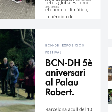
retos globales como
30, 2026
el cambio climático,
la pérdida de
biodiversidad…
BCN-DH
,
EXPOSICIÓN
,
FESTIVAL
BCN-DH 5è
aniversari
al Palau
Robert.
Barcelona acull del 10