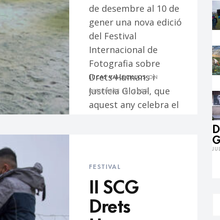
de desembre al 10 de
gener una nova edició
del Festival
Internacional de
Fotografia sobre
Drets Humans i
LUCAS VALLECILLOS
ON
Justícia Global, que
DICIEMBRE 10, 2025
aquest any celebra el
seu…
D
G
JU
FESTIVAL
II SCG
Drets