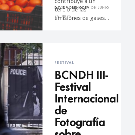
contribuye a un
DAVIDMORENODEV
ON
JUNIO
tercio de las
25, 2025
emisiones de gases…
FESTIVAL
BCNDH III-
Festival
Internacional
de
Fotografía
sobre