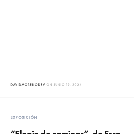
DAVIDMORENODEV
ON
JUNIO 19, 2024
EXPOSICIÓN
“Elogio de caminar”, de Esra