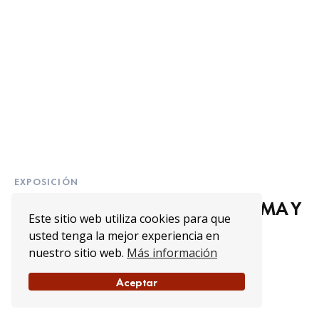
EXPOSICIÓN
ATAQUES ATÓMICOS, HIROSHIMA Y
Este sitio web utiliza cookies para que
NAGASAKI – exposición
usted tenga la mejor experiencia en
nuestro sitio web.
Más información
Aceptar