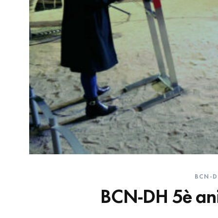
BCN-D
BCN-DH 5è aniv