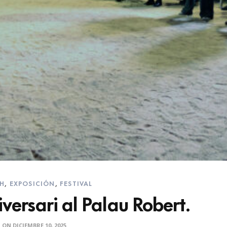
H
,
EXPOSICIÓN
,
FESTIVAL
ersari al Palau Robert.
ON
DICIEMBRE 10, 2025