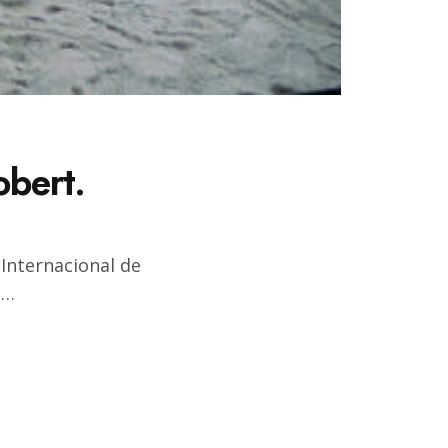
obert.
 Internacional de
u…